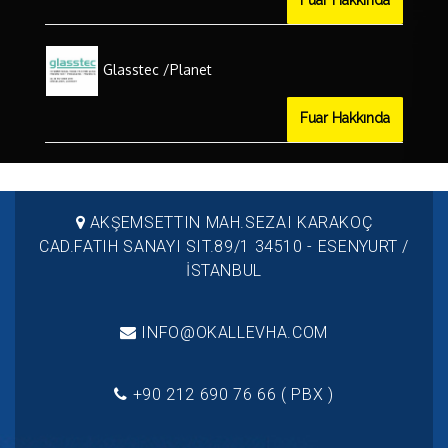
Glasstec /Planet
Fuar Hakkında
AKŞEMSETTIN MAH.SEZAI KARAKOÇ
CAD.FATIH SANAYI SIT.89/1 34510 - ESENYURT /
İSTANBUL
INFO@OKALLEVHA.COM
+90 212 690 76 66 ( PBX )