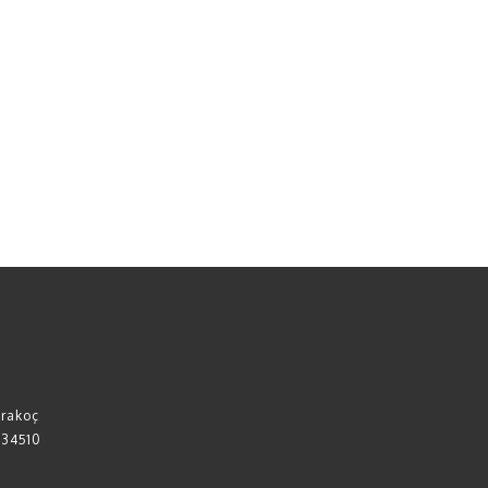
arakoç
 34510