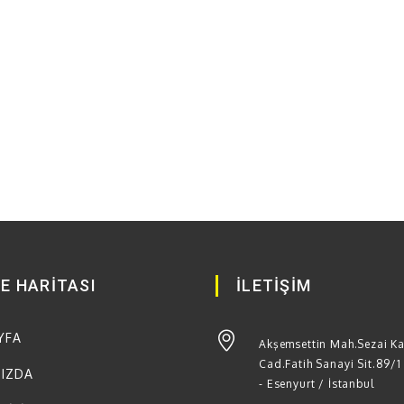
TE HARİTASI
İLETİŞİM
YFA
Akşemsettin Mah.Sezai K
Cad.Fatih Sanayi Sit.89/1
MIZDA
- Esenyurt / İstanbul