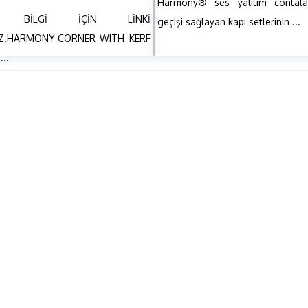
Harmony® ses yalıtım contala
LI BİLGİ İÇİN LİNKİ
geçişi sağlayan kapı setlerinin ...
NIZ.HARMONY-CORNER WITH KERF
..