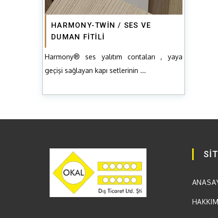
HARMONY-TWİN / SES VE
DUMAN FİTİLİ
Harmony® ses yalıtım contaları , yaya
geçişi sağlayan kapı setlerinin ...
Sİ
ANASA
HAKKI