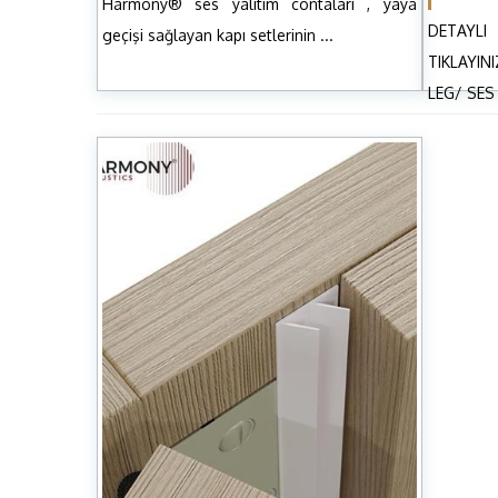
Harmony® ses yalıtım contaları , yaya
DETAY
geçişi sağlayan kapı setlerinin ...
TIKLAYI
LEG/ SES .