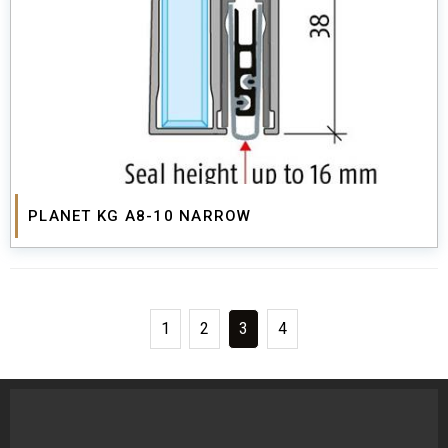
PLANET KG A8-10 NARROW
1
2
3
4